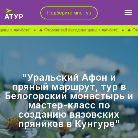
Подберите мне тур
Подберите мне тур
-боте!
🔥 Отслеживай выгодные цены в чат-боте!
🔥 Отслеживай 
Почему А-ТУР
Подбор тура
"Уральский Афон и
пряный маршрут, тур в
🔥 Горящие туры
Белогорский монастырь и
мастер-класс по
созданию вязовских
пряников в Кунгуре"