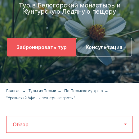
Тур в Белогорский монастырь и
Кунгурскую Ледяную пещеру
Забронировать тур
Консультация
Главная
→
Туры из Перми
→
По Пермскому краю
→
"Уральский Афон и пещерные гроты"