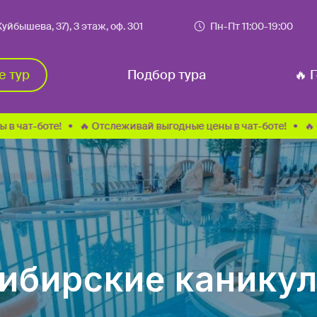
йбышева, 37), 3 этаж, оф. 301
Пн-Пт 11:00-19:00
Подбор тура
🔥 Горящие туры
е тур
Подбор тура
🔥 
те!
🔥 Отслеживай выгодные цены в чат-боте!
🔥 Отслежив
ибирские канику