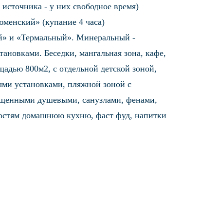
 источника - у них свободное время)
юменский» (купание 4 часа)
й» и «Термальный». Минеральный -
новками. Беседки, мангальная зона, кафе,
адью 800м2, с отдельной детской зоной,
ыми установками, пляжной зоной с
нащенными душевыми, санузлами, фенами,
остям домашнюю кухню, фаст фуд, напитки