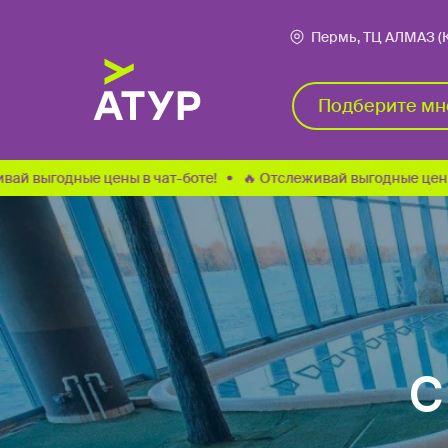
Пермь, ТЦ АЛМАЗ (Ку
Подберите мне тур
Подберите мн
ные цены в чат-боте!
🔥 Отслеживай выгодные цены в чат-бо
С