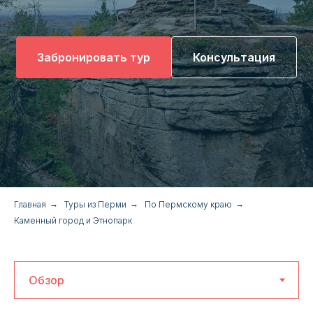
Забронировать тур
Консультация
Главная
→
Туры из Перми
→
По Пермскому краю
→
Каменный город и Этнопарк