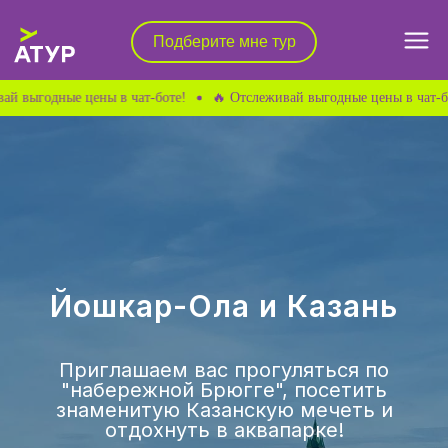
Подберите мне тур
Подберите мне тур
ные цены в чат-боте!
🔥 Отслеживай выгодные цены в чат-боте!

Почему А-ТУР
Подбор тура
🔥 Горящие туры
Йошкар-Ола и Казань
Приглашаем вас прогуляться по
"набережной Брюгге", посетить
знаменитую Казанскую мечеть и
отдохнуть в аквапарке!