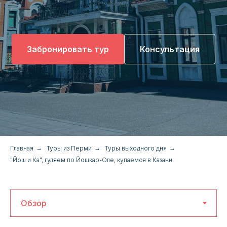
Забронировать тур
Консультация
Главная
→
Туры из Перми
→
Туры выходного дня
→
"Йош и Ка", гуляем по Йошкар-Оле, купаемся в Казани