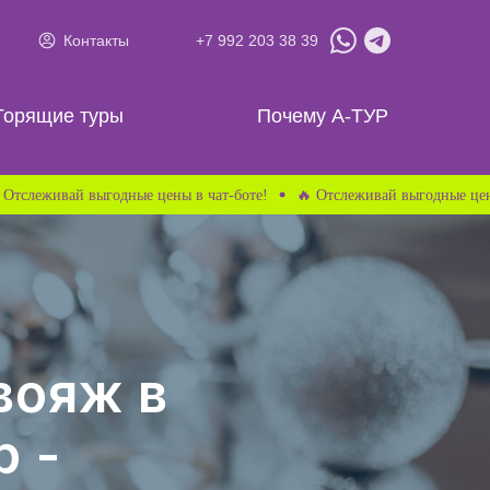
Контакты
+7 992 203 38 39
Почему А-ТУР
Горящие туры
Почему А-ТУР
вай выгодные цены в чат-боте!
🔥 Отслеживай выгодные цены в чат-б
вояж в
р -