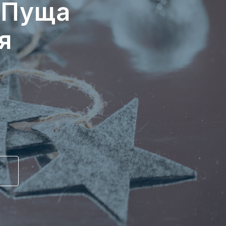
 Пуща
я