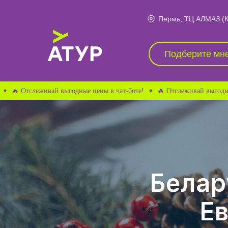
Пермь, ТЦ АЛМАЗ (Ку
Подберите мне тур
Подберите мне
слеживай выгодные цены в чат-боте!
🔥 Отслеживай выгодные цены в
Белар
Ев