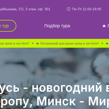
йбышева, 37), 3 этаж, оф. 301
Пн-Пт 11:00-19:00
Подбор тура
🔥 Горящие туры
 тур
Подбор тура
🔥 
 чат-боте!
🔥 Отслеживай выгодные цены в чат-боте!
🔥 Отслежи
усь - новогодний 
ропу, Минск - Ми