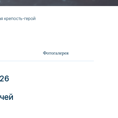
я крепость-герой
Фотогалерея
026
очей