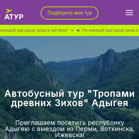
Подберите мне тур
Подберите мне тур
выгодные цены в чат-боте!
🔥 Отслеживай выгодные цены в чат-боте!
Почему А-ТУР
Подбор тура
Автобусный тур "Тропами
🔥 Горящие туры
древних Зихов" Адыгея
Приглашаем посетить республику
Адыгею с выездом из Перми, Воткинска,
Ижевска!