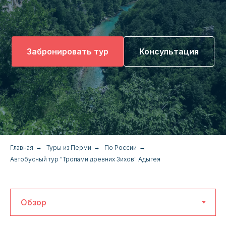
Забронировать тур
Консультация
Главная
→
Туры из Перми
→
По России
→
Автобусный тур "Тропами древних Зихов" Адыгея